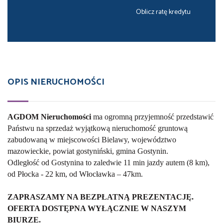
Oblicz ratę kredytu
OPIS NIERUCHOMOŚCI
AGDOM Nieruchomości
ma ogromną przyjemność przedstawić
Państwu na sprzedaż wyjątkową nieruchomość gruntową
zabudowaną w miejscowości Bielawy, wojew
ó
dztwo
mazowieckie, powiat gostyniński, gmina Gostynin.
Odległość od Gostynina to zaledwie 11 min jazdy autem (8 km),
od Płocka - 22 km, od Włocławka – 47km.
ZAPRASZAMY NA BEZP
ŁATNĄ PREZENTACJĘ.
OFERTA DOST
Ę
PNA WY
ŁĄCZNIE W NASZYM
BIURZE.