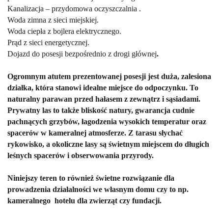
Kanalizacja – przydomowa oczyszczalnia .
Woda zimna z sieci miejskiej.
Woda ciepła z bojlera elektrycznego.
Prąd z sieci energetycznej.
Dojazd do posesji bezpośrednio z drogi głównej
.
Ogromnym atutem prezentowanej posesji jest duża, zalesiona
działka, kt
ó
ra stanowi idealne miejsce do odpoczynku. To
naturalny parawan przed hałasem z zewnątrz i sąsiadami.
Prywatny las to także bliskość natury, gwarancja cudnie
pachnących grzyb
ó
w, łagodzenia wysokich temperatur oraz
spacer
ó
w w kameralnej atmosferze. Z tarasu słychać
rykowisko, a okoliczne lasy są świetnym miejscem do długich
leśnych spacerów i obserwowania przyrody.
Niniejszy teren to r
ó
wnież świetne rozwiązanie dla
prowadzenia działalności we własnym domu czy to np.
kameralnego hotelu dla zwierząt czy fundacji.