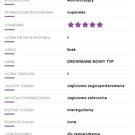
wolnostojący
RODZAJ DOMU
suporeks
TECHNOLOGIA BUDOWLANA
STANDARD
1
LICZBA PIĘTER W BUDYNKU
brak
GARAŻ
DREWNIANE NOWY TYP
OKNA
1
LICZBA TARASÓW
częściowo zagospodarowana
ZAGOSP. DZIAŁKI
częściowo zalesiona
UKSZTAŁTOWANIE DZIAŁKI
nieregularny
KSZTAŁT DZIAŁKI
inne
POKRYCIE DACHU
do zamieszkania
STAN BUDYNKU