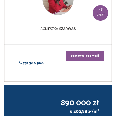
48
OFERT
AGNIESZKA
SZARWAS
zostaw wiadomość
731 366 966
890 000 zł
2
6 402,88 zł/m