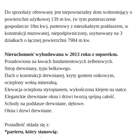
Do sprzedaży oferowany jest niepowtarzalny dom wolnostojący o
powierzchni użytkowej 139 m kw, (w tym pomieszczenie
gospodarcze 18m kw), parterowy z mieszkalnym poddaszem, w
konstrukcji murowanej, niepodpiwniczony, usytuowany na 3
działkach o łącznej powierzchni 7984 m kw.
Nieruchomość wybudowana w 2013 roku z suporeksu.
Posadowiona na ławach fundamentowych żelbetowych.
Strop drewniany, typu belkowego.
Dach o konstrukcji drewnianej, kryty gontem osikowym,
ocieplony wełną mineralną.
Elewacja ocieplona styropianem, wykończona klejem na siatce.
Eleganckie drewniane okna i drzwi tworzą sp
ó
jn
ą całość.
Schody na poddasze drewniane, dębowe.
Okna i drzwi drewniane.
Posiadłość składa się z:
*parteru, kt
ó
ry stanowią: