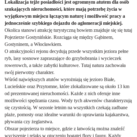
Lokalizacja tejże posiadłości jest ogromnym atutem dla os
ó
b
szukających nieruchomości, kt
ó
re mają potrzebę życia w
wyjątkowym miejscu łączącym naturę
i mo
żliwość pracy a
jednocześnie szybkiego dojazdu do aglomeracji miejskiej.
Okolica stanowi atrakcję turystyczną bowiem znajduje się się tutaj
Pojezierze Gostynińskie. Rozciąga się między Gąbinem,
Gostyninem, a Włocławkiem.
O atrakcyjności rejonu decydują przede wszystkim jeziora pełne
ryb, lasy sosnowe zapraszające do grzybobrania i wycieczek
rowerowch, a także zabytki kulturowe. Tutaj natura zachowała
swój pierwotny charakter.
Wśród największych atutów wyrożniają się jezioro Białe,
Lucieńskie oraz Przytomne, które zlokalizowane są około 13 km
od prezentowanej nieruchomości. Każde z nich oferuje inne
możliwości spędzania czasu. Wody tych akwenów charakteryzują
się czystością. W sezonie letnim na wszystkich czekają zadbane
plaże, pomosty oraz idealne warunki do uprawiania kajakarstwa,
pływania czy żeglarstwa.
Obszar pojezierza to miejsce, gdzie z łatwością można znaleźć
wyciszenie i relaks w otoczeniu bogatej flory i fauny. Każdy