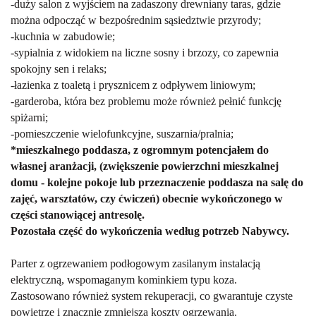
-duży salon z wyjściem na zadaszony drewniany taras, gdzie
można odpocząć w bezpośrednim sąsiedztwie przyrody;
-kuchnia w zabudowie;
-sypialnia z widokiem na liczne sosny i brzozy, co zapewnia
spokojny sen i relaks;
-łazienka z toaletą i prysznicem z odpływem liniowym;
-garderoba, kt
ó
ra bez problemu może r
ó
wnież pełnić funkcję
spiż
arni;
-pomieszczenie wielofunkcyjne, suszarnia/pralnia;
*mieszkalnego poddasza, z ogromnym potencjałem do
własnej aranżacji, (zwiększenie powierzchni mieszkalnej
domu - kolejne pokoje lub przeznaczenie poddasza na salę do
zajęć, warsztatów, czy ćwiczeń) obecnie wykończonego w
części stanowiącej antresolę.
Pozostała część do wykończenia według potrzeb Nabywcy.
Parter z ogrzewaniem podłogowym zasilanym instalacją
elektryczną, wspomaganym kominkiem typu koza.
Zastosowano r
ó
wnież system rekuperacji, co gwarantuje czyste
powietrze i znacznie zmniejsza koszty ogrzewania.