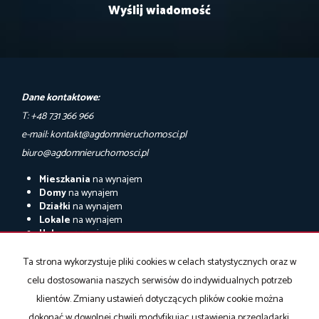
Dane kontaktowe:
T: +48 731 366 966
e-mail: kontakt@agdomnieruchomosci.pl
biuro@agdomnieruchomosci.pl
Mieszkania
na wynajem
Domy
na wynajem
Działki
na wynajem
Lokale
na wynajem
Hale
na wynajem
Obiekty
na wynajem
Ta strona wykorzystuje pliki cookies w celach statystycznych oraz w
Mieszkania
na sprzedaż
celu dostosowania naszych serwisów do indywidualnych potrzeb
Domy
na sprzedaż
Działki
na sprzedaż
klientów. Zmiany ustawień dotyczących plików cookie można
Lokale
na sprzedaż
dokonać w dowolnej chwili modyfikując ustawienia przeglądarki.