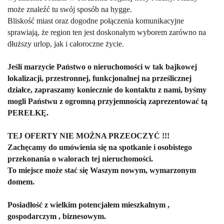
może znaleźć tu swój sposób na hygge.
Bliskość miast oraz dogodne połączenia komunikacyjne
sprawiają, że region ten jest doskonałym wyborem zarówno na
dłuższy urlop, jak i całoroczne życie.
Jeśli marzycie Państwo o nieruchomości w tak bajkowej
lokalizacji, przestronnej, funkcjonalnej na prześlicznej
działce, zapraszamy koniecznie do kontaktu z nami, byśmy
mogli Państwu z ogromną przyjemnością zaprezentować tą
PERE
ŁKĘ.
TEJ OFERTY NIE MO
Ż
NA PRZEOCZY
Ć
!!!
Zachęcamy do um
ó
wienia się na spotkanie i osobistego
przekonania o walorach tej nieruchomości.
To miejsce może stać się Waszym nowym, wymarzonym
domem.
Posiadłość z wielkim potencjałem mieszkalnym ,
gospodarczym , biznesowym.