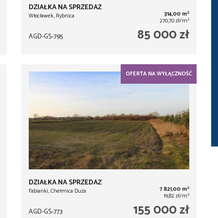
DZIAŁKA NA SPRZEDAŻ
2
314,00 m
Włocławek, Rybnica
2
270,70 zł/m
85 000 zł
AGD-GS-795
OFERTA NA WYŁĄCZNOŚĆ
DZIAŁKA NA SPRZEDAŻ
2
7 821,00 m
Fabianki, Chełmica Duża
2
19,82 zł/m
155 000 zł
AGD-GS-773