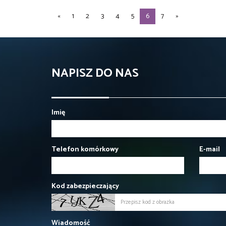
«
1
2
3
4
5
6
7
»
NAPISZ DO NAS
Imię
Telefon komórkowy
E-mail
Kod zabezpieczający
Wiadomość