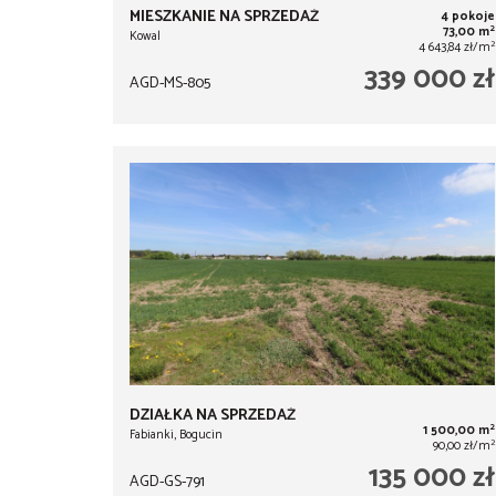
MIESZKANIE NA SPRZEDAŻ
4 pokoje
2
73,00 m
Kowal
2
4 643,84 zł/m
339 000 zł
AGD-MS-805
DZIAŁKA NA SPRZEDAŻ
2
1 500,00 m
Fabianki, Bogucin
2
90,00 zł/m
135 000 zł
AGD-GS-791