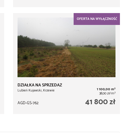
OFERTA NA WYŁĄCZNOŚĆ
DZIAŁKA NA SPRZEDAŻ
2
1 100,00 m
Lubień Kujawski, Krzewie
2
38,00 zł/m
41 800 zł
AGD-GS-762