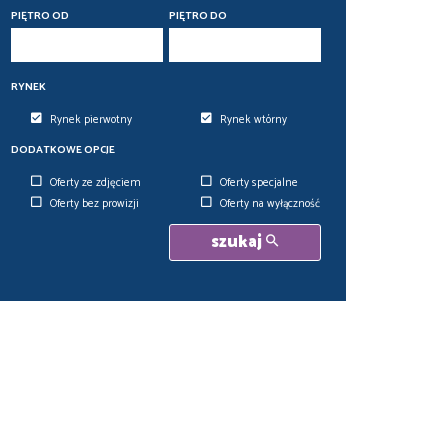
PIĘTRO OD
PIĘTRO DO
RYNEK
Rynek pierwotny
Rynek wtórny
DODATKOWE OPCJE
Oferty ze zdjęciem
Oferty specjalne
Oferty bez prowizji
Oferty na wyłączność
szukaj