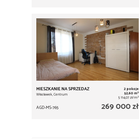
MIESZKANIE NA SPRZEDAŻ
2 pokoje
2
52,60 m
Włocławek, Centrum
2
5 114,07 zł/m
269 000 zł
AGD-MS-765