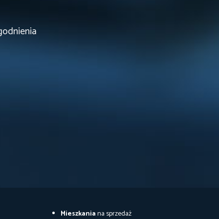
godnienia
Mieszkania
na sprzedaż