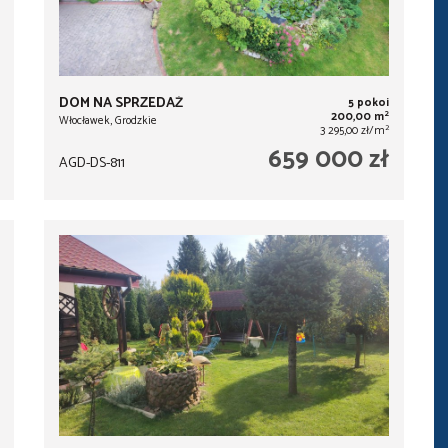
DOM NA SPRZEDAŻ
5 pokoi
2
200,00 m
Włocławek, Grodzkie
2
3 295,00 zł/m
659 000 zł
AGD-DS-811