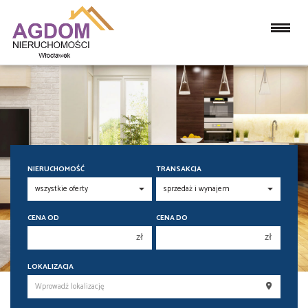
NIERUCHOMOŚĆ
TRANSAKCJA
CENA OD
CENA DO
zł
zł
150 000 zł
150 000 zł
LOKALIZACJA
200 000 zł
200 000 zł
250 000 zł
250 000 zł