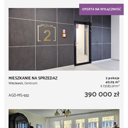
OFERTA NA WYŁĄCZNOŚĆ
MIESZKANIE NA SPRZEDAŻ
2 pokoje
2
40,05 m
Włocławek, Centrum
2
9 737,83 zł/m
390 000 zł
AGD-MS-932