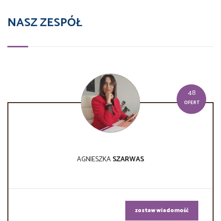
NASZ ZESPÓŁ
48
OFERT
AGNIESZKA
SZARWAS
zostaw wiadomość