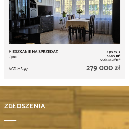
MIESZKANIE NA SPRZEDAŻ
3 pokoje
2
55,09 m
Lipno
2
5 064,44 zł/m
279 000 zł
AGD-MS-931
ZGŁOSZENIA