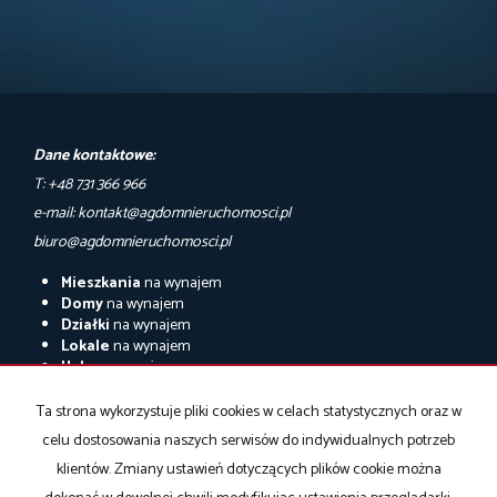
Dane kontaktowe:
T: +48 731 366 966
e-mail: kontakt@agdomnieruchomosci.pl
biuro@agdomnieruchomosci.pl
Mieszkania
na wynajem
Domy
na wynajem
Działki
na wynajem
Lokale
na wynajem
Hale
na wynajem
Obiekty
na wynajem
Ta strona wykorzystuje pliki cookies w celach statystycznych oraz w
Mieszkania
na sprzedaż
celu dostosowania naszych serwisów do indywidualnych potrzeb
Domy
na sprzedaż
Działki
na sprzedaż
klientów. Zmiany ustawień dotyczących plików cookie można
Lokale
na sprzedaż