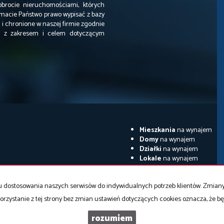
obrocie nieruchomościami, których
acie Państwo prawo wypisać z bazy
i chronione w naszej firmie zgodnie
ie z zakresem i celem dotyczącym
Mieszkania
na wynajem
Domy
na wynajem
Działki
na wynajem
Lokale
na wynajem
Hale
na wynajem
Obiekty
na wynajem
celu dostosowania naszych serwisów do indywidualnych potrzeb klientów. Zmia
orzystanie z tej strony bez zmian ustawień dotyczących cookies oznacza, że 
Agdom
2026
Program dla biur nieruchomości
Galactica Virgo
rozumiem