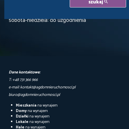
szukaj
Godziny otwarcia biura:
pn-pt: 9.00 - 17.00
sobota-niedziela: do uzgodnienia
Dane kontaktowe:
T: +48 731 366 966
e-mail: kontakt@agdomnieruchomosci.pl
biuro@agdomnieruchomosci.pl
Mieszkania
na wynajem
Domy
na wynajem
Działki
na wynajem
Lokale
na wynajem
Hale
na wynajem