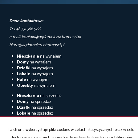
Dane kontaktowe:
T: +48 731 366 966
e-mail: kontakt@agdomnieruchomosci.pl
biuro@agdomnieruchomosci.pl
Mieszkania
na wynajem
Domy
na wynajem
Działki
na wynajem
Lokale
na wynajem
Hale
na wynajem
Obiekty
na wynajem
Mieszkania
na sprzedaż
Domy
na sprzedaż
Działki
na sprzedaż
Lokale
na sprzedaż
Hale
na sprzedaż
Obiekty
na sprzedaż
Ta strona wykorzystuje pliki cookies w celach statystycznych oraz w celu
dostosowania naszych serwisów do indywidualnych potrzeb klientów.