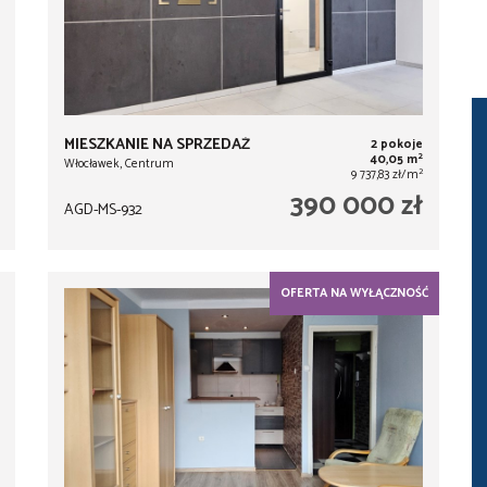
MIESZKANIE NA SPRZEDAŻ
2 pokoje
2
40,05 m
Włocławek, Centrum
2
9 737,83 zł/m
390 000 zł
AGD-MS-932
OFERTA NA WYŁĄCZNOŚĆ