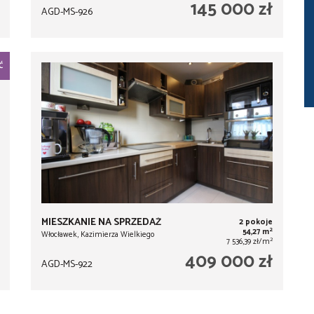
145 000 zł
AGD-MS-926
Ć
MIESZKANIE NA SPRZEDAŻ
2 pokoje
2
54,27 m
Włocławek, Kazimierza Wielkiego
2
7 536,39 zł/m
409 000 zł
AGD-MS-922