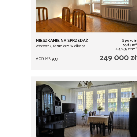
MIESZKANIE NA SPRZEDAŻ
3 pokoje
2
55,65 m
Włocławek, Kazimierza Wielkiego
2
4 474,39 zł/m
249 000 zł
AGD-MS-933