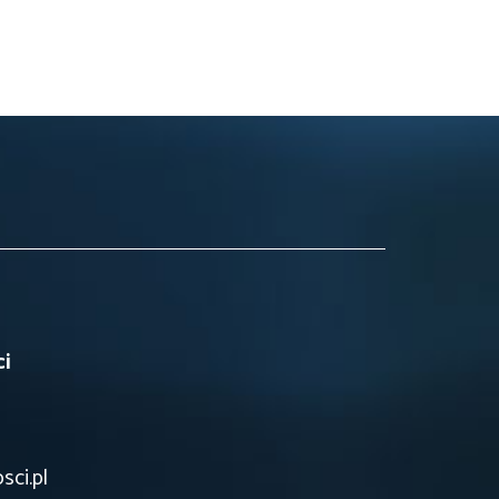
ci
ci.pl