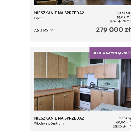
MIESZKANIE NA SPRZEDAŻ
3 pokoje
2
55,09 m
Lipno
2
5 064,44 zł/m
279 000 zł
AGD-MS-931
OFERTA NA WYŁĄCZNOŚ
MIESZKANIE NA SPRZEDAŻ
1 pokój
2
40,00 m
Włocławek, Centrum
2
4 375,00 zł/m