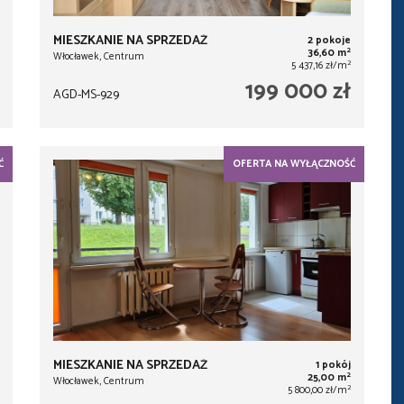
MIESZKANIE NA SPRZEDAŻ
2 pokoje
2
36,60 m
Włocławek, Centrum
2
5 437,16 zł/m
199 000 zł
AGD-MS-929
Ć
OFERTA NA WYŁĄCZNOŚĆ
MIESZKANIE NA SPRZEDAŻ
1 pokój
2
25,00 m
Włocławek, Centrum
2
5 800,00 zł/m