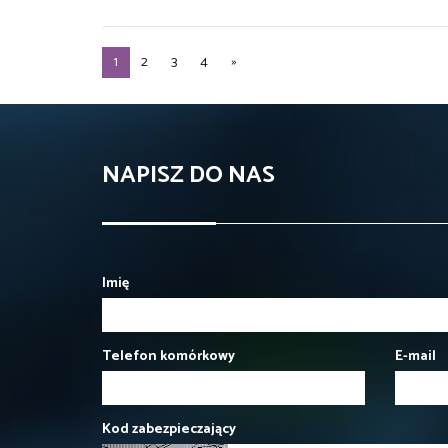
1
2
3
4
»
NAPISZ DO NAS
Imię
Telefon komórkowy
E-mail
Kod zabezpieczający