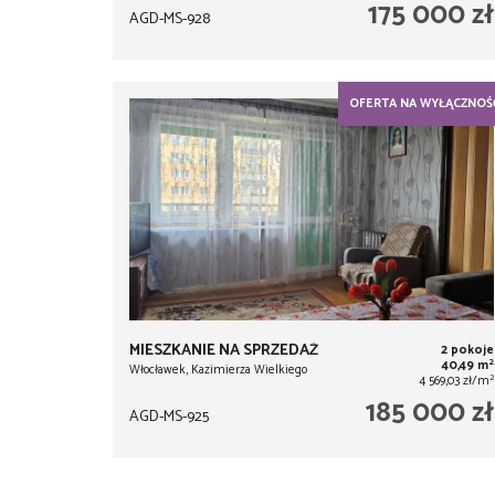
175 000 zł
AGD-MS-928
OFERTA NA WYŁĄCZNOŚ
MIESZKANIE NA SPRZEDAŻ
2 pokoje
2
40,49 m
Włocławek, Kazimierza Wielkiego
2
4 569,03 zł/m
185 000 zł
AGD-MS-925