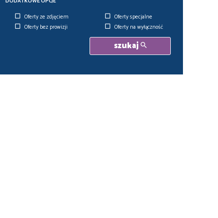
DODATKOWE OPCJE
Oferty ze zdjęciem
Oferty specjalne
Oferty bez prowizji
Oferty na wyłączność
szukaj