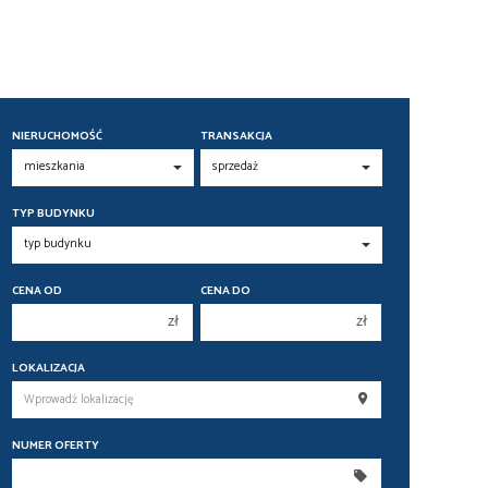
NIERUCHOMOŚĆ
TRANSAKCJA
TYP BUDYNKU
CENA OD
CENA DO
zł
zł
150 000 zł
150 000 zł
LOKALIZACJA
200 000 zł
200 000 zł
250 000 zł
250 000 zł
NUMER OFERTY
300 000 zł
300 000 zł
350 000 zł
350 000 zł