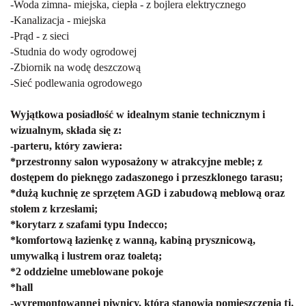
-Woda zimna- miejska, ciepła - z bojlera elektrycznego
-Kanalizacja - miejska
-Prąd - z sieci
-Studnia do wody ogrodowej
-Zbiornik na wodę deszczową
-Sieć podlewania ogrodowego
Wyjątkowa posiadłość w idealnym stanie technicznym i
wizualnym, składa się z:
-parteru, który zawiera:
*przestronny salon wyposażony w atrakcyjne meble; z
dostępem do pieknęgo zadaszonego i przeszklonego tarasu;
*dużą kuchnię ze sprzętem AGD i zabudową meblową oraz
stołem z krzesłami;
*korytarz z szafami typu Indecco;
*komfortową łazienkę z wanną, kabiną prysznicową,
umywalką i lustrem oraz toaletą;
*2 oddzielne umeblowane pokoje
*hall
-wyremontowannej piwnicy, którą stanowią pomieszczenia tj.