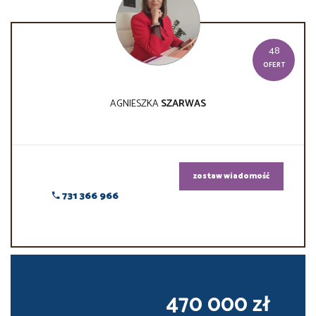
48
OFERT
AGNIESZKA
SZARWAS
zostaw wiadomość
731 366 966
470 000 zł