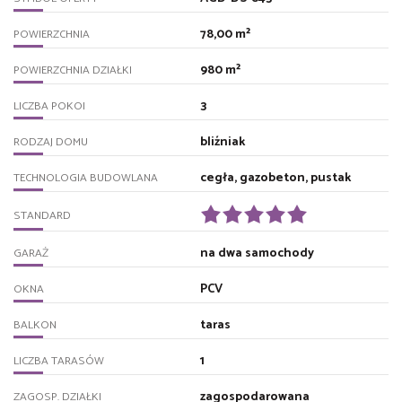
78,00 m²
POWIERZCHNIA
980 m²
POWIERZCHNIA DZIAŁKI
3
LICZBA POKOI
bliźniak
RODZAJ DOMU
cegła, gazobeton, pustak
TECHNOLOGIA BUDOWLANA
STANDARD
na dwa samochody
GARAŻ
PCV
OKNA
taras
BALKON
1
LICZBA TARASÓW
zagospodarowana
ZAGOSP. DZIAŁKI