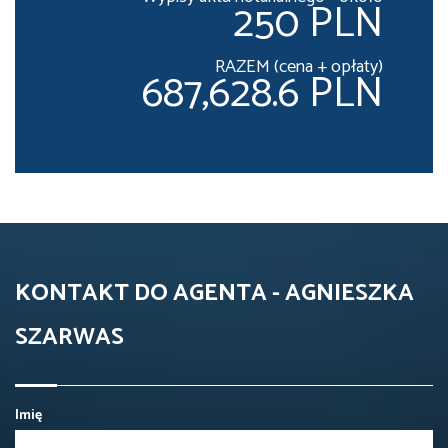
250 PLN
RAZEM (cena + opłaty)
687,628.6 PLN
KONTAKT DO AGENTA - AGNIESZKA
SZARWAS
Imię