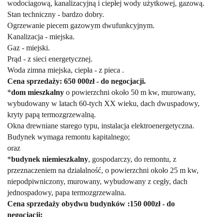
wodociagową, kanalizacyjną i ciepłej wody użytkowej, gazową.
Stan techniczny - bardzo dobry.
Ogrzewanie piecem gazowym dwufunkcyjnym.
Kanalizacja - miejska.
Gaz - miejski.
Prąd - z sieci energetycznej.
Woda zimna miejska, ciepła - z pieca .
Cena sprzedaży: 650 000zł - do negocjacji.
*
dom mieszkalny
o powierzchni około 50 m kw, murowany,
wybudowany w latach 60-tych XX wieku, dach dwuspadowy,
kryty papą termozgrzewalną.
Okna drewniane starego typu, instalacja elektroenergetyczna.
Budynek wymaga remontu kapitalnego;
oraz
*
budynek niemieszkalny
, gospodarczy, do remontu, z
przeznaczeniem na działalność, o powierzchni około 25 m kw,
niepodpiwniczony, murowany, wybudowany z cegły, dach
jednospadowy, papa termozgrzewalna.
Cena sprzedaży obydwu budynków :150 000zł - do
negocjacji;