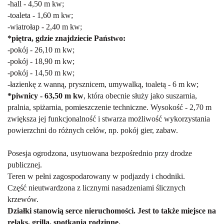
-hall - 4,50 m kw;
-toaleta - 1,60 m kw;
-wiatrołap - 2,40 m kw;
*piętra, gdzie znajdziecie Państwo:
-pokój - 26,10 m kw;
-pokój - 18,90 m kw;
-pokój - 14,50 m kw;
-łazienkę z wanną, prysznicem, umywalką, toaletą - 6 m kw;
*piwnicy - 63,50 m kw
, która obecnie służy jako suszarnia,
pralnia, spiżarnia, pomieszczenie techniczne. Wysokość - 2,70 m
zwiększa jej funkcjonalność i stwarza możliwość wykorzystania
powierzchni do różnych celów, np. pokój gier, zabaw.
Posesja ogrodzona, usytuowana bezpośrednio przy drodze
publicznej.
Teren w pełni zagospodarowany w podjazdy i chodniki.
Część nieutwardzona z licznymi nasadzeniami ślicznych
krzewów.
D
ziałki stanowią serce nieruchomości. Jest to także miejsce na
relaks, grilla, spotkania rodzinne.