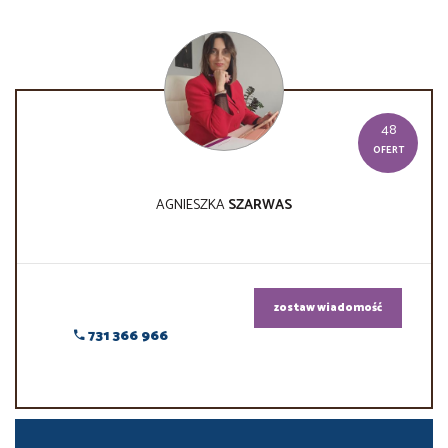
48
OFERT
AGNIESZKA
SZARWAS
zostaw wiadomość
731 366 966