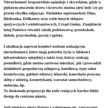
Nieruchomość bezpośrednio sąsiaduje z skwerkiem, gdzie w
pięknym otoczeniu drzew i krzewów można zjeść lody czy po
prostu chwilkę odpocząć. Niedaleko supermarkety Dino,
Biedronka, Delikatesy oraz wiele innych sklepow
spożywczych i wielobranżowych, Urząd Gminy. Znajdziecie
tutaj Państwo również szkołę podstawową, przedszkole,
żłobek, przychodnię, pocztę i aptekę.
L
okalizacja zapewni komfort osobom szukającym
nieruchomości, które mają potrzebę życia w bliskości
infrastruktury miejskiej
a także tym, którzy szukają
posiadłości, gdzie można zarówno mieszkać, jak i prowadzić
działalność gospodarczą usługową, handlową, typu salon
kosmetyczny, gabinet odnowy, lekarski, kancelaria prawna,
sklep z odzieżą, kosmetykami, warsztat samochodowy,
stolarnia, itp.
To doskonała propozycja dla osób ceniących bardzo bliski
dostęp do centrum miasta.
Jeśli niniejsza oferta Państwa zainteresowała, zapraszamy