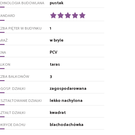
pustak
ECHNOLOGIA BUDOWLANA
TANDARD
1
CZBA PIĘTER W BUDYNKU
w bryle
ARAŻ
PCV
KNA
taras
ALKON
3
ICZBA BALKONÓW
zagospodarowana
GOSP. DZIAŁKI
lekko nachylona
SZTAŁTOWANIE DZIAŁKI
kwadrat
ZTAŁT DZIAŁKI
blachodachówka
KRYCIE DACHU