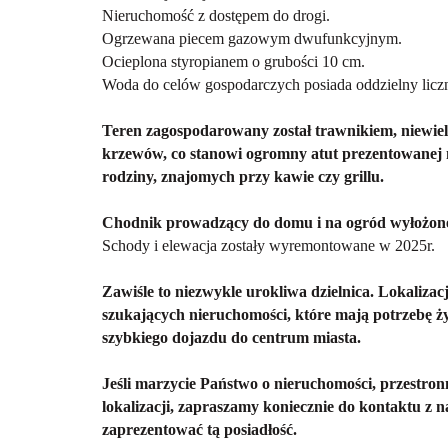
Nieruchomość z dostępem do drogi.
Ogrzewana piecem gazowym dwufunkcyjnym.
Ocieplona styropianem o grubości 10 cm.
Woda do celów gospodarczych posiada oddzielny liczn
Teren zagospodarowany został trawnikiem, niewie
krzewów, co stanowi ogromny atut prezentowanej n
rodziny, znajomych przy kawie czy grillu.
Chodnik prowadzący do domu i na ogród wyłożon
Schody i elewacja zostały wyremontowane w 2025r.
Zawiśle to niezwykle urokliwa dzielnica. L
okalizac
szukających nieruchomości, które mają potrzebę ż
szybkiego dojazdu do centrum miasta.
Jeśli marzycie Państwo o nieruchomości, przestronn
lokalizacji, zapraszamy koniecznie do kontaktu z
zaprezentować tą posiadłość.