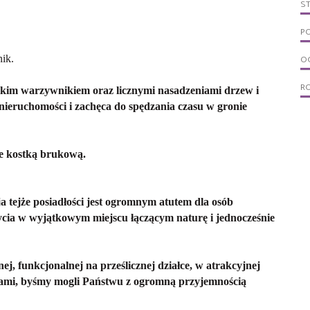
S
PO
ik.
OG
R
lkim warzywnikiem oraz licznymi nasadzeniami drzew i
ieruchomości i zachęca do spędzania czasu w gronie
e kostką brukową.
ja tejże posiadłości jest ogromnym atutem dla osób
ycia w wyjątkowym miejscu łączącym naturę i jednocześnie
ej, funkcjonalnej na prześlicznej działce, w atrakcyjnej
 nami, byśmy mogli Państwu z ogromną przyjemnością