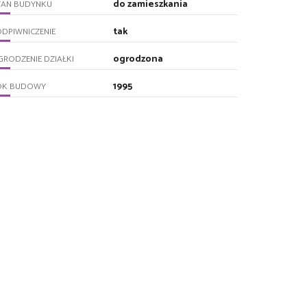
do zamieszkania
TAN BUDYNKU
tak
DPIWNICZENIE
ogrodzona
RODZENIE DZIAŁKI
1995
OK BUDOWY