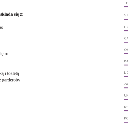
T
kłada się z:
S
LI
as
G
O
iętro
B
L
 i toaletą
ę garderoby
ZA
UK
KS
PO