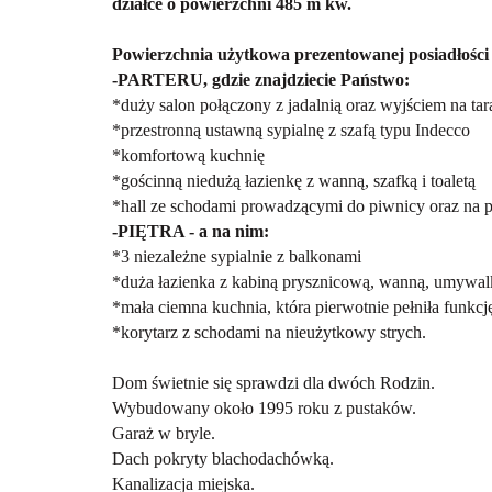
działce o powierzchni 485 m kw.
Powierzchnia użytkowa prezentowanej posiadłości s
-PARTERU, gdzie znajdziecie Państwo:
*duży salon połączony z jadalnią oraz wyjściem na tar
*przestronną ustawną sypialnę z szafą typu Indecco
*komfortową kuchnię
*gościnną niedużą łazienkę z wanną, szafką i toaletą
*hall ze schodami prowadzącymi do piwnicy oraz na p
-PIĘTRA - a na nim:
*3 niezależne sypialnie z balkonami
*duża łazienka z kabiną prysznicową, wanną, umywalką
*mała ciemna kuchnia, która pierwotnie pełniła funkcj
*korytarz z schodami na nieużytkowy strych.
Dom świetnie się sprawdzi dla dwóch Rodzin.
Wybudowany około 1995 roku z pustaków.
Garaż w bryle.
Dach pokryty blachodachówką.
Kanalizacja miejska.