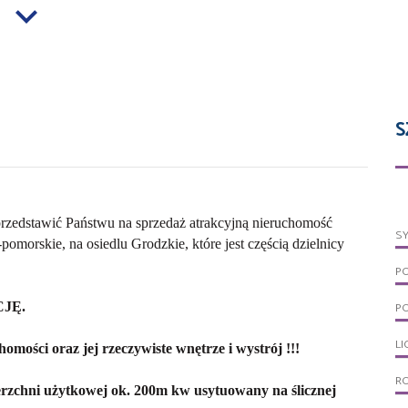
S
zedstawić Państwu na sprzedaż atrakcyjną nieruchomość
S
rskie, na osiedlu Grodzkie, które jest częścią dzielnicy
P
JĘ.
PO
LI
omości oraz jej rzeczywiste wnętrze i wystrój !!!
R
rzchni użytkowej ok. 200m kw usytuowany na ślicznej