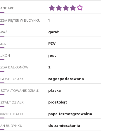
TANDARD
1
CZBA PIĘTER W BUDYNKU
garaż
ARAŻ
PCV
KNA
jest
ALKON
2
ICZBA BALKONÓW
zagospodarowana
GOSP. DZIAŁKI
płaska
SZTAŁTOWANIE DZIAŁKI
prostokąt
ZTAŁT DZIAŁKI
papa termozgrzewalna
KRYCIE DACHU
do zamieszkania
TAN BUDYNKU