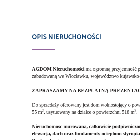
OPIS NIERUCHOMOŚCI
AGDOM Nieruchomości
ma ogromną przyjemność pr
zabudowaną we Włocławku, województwo kujawsko-po
ZAPRASZAMY NA BEZPŁATNĄ PREZENTAC
Do sprzedaży oferowany jest dom wolnostojący o pow
2
2
55 m
, usytuowany na działce o powierzchni 518 m
.
Nieruchomość murowana, całkowicie podpiwniczona
elewacja, dach oraz fundamenty ocieplono styropi