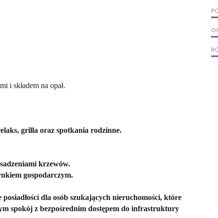
PO
OG
R
mi i składem na opał.
elaks, grilla oraz spotkania rodzinne.
asadzeniami krzewów.
dynkiem gospodarczym.
e posiadłości dla osób szukających nieruchomości, które
ym spokój z bezpośrednim dostępem do infrastruktury