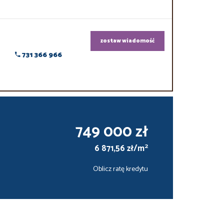
zostaw wiadomość
731 366 966
749 000 zł
2
6 871,56 zł/m
Oblicz ratę kredytu