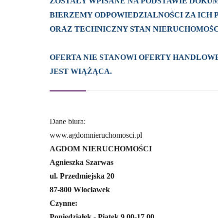
ZOSTAŁY WPISANE NA PODSTAWIE DOKUM
BIERZEMY ODPOWIEDZIALNOŚCI ZA ICH
ORAZ TECHNICZNY STAN NIERUCHOMOŚC
OFERTA NIE STANOWI OFERTY HANDLOWE
JEST WIĄŻĄCA.
Dane biura:
www.agdomnieruchomosci.pl
AGDOM NIERUCHOMOŚCI
Agnieszka Szarwas
ul. Przedmiejska 20
87-800 Włocławek
Czynne:
Poniedziałek - Piątek 9.00-17.00