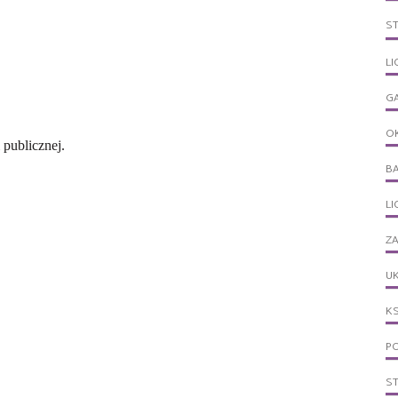
S
LI
G
O
publicznej.
B
L
ZA
UK
KS
PO
S