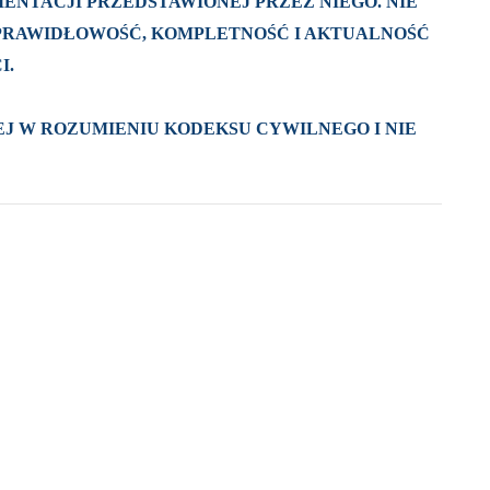
ENTACJI PRZEDSTAWIONEJ PRZEZ NIEGO. NIE
 PRAWIDŁOWOŚĆ, KOMPLETNOŚĆ I AKTUALNOŚĆ
I.
J W ROZUMIENIU KODEKSU CYWILNEGO I NIE