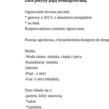
Dach pokryty papą termozgrzewalną.
Ogrzewanie dwoma piecami:
* gazowy z 2017r. z aktualnym przeglądem
* na miał.
Rozprowadzono centralne ogrzewanie.
Posesja ogrodzona, z bezpośrednim dostępem do drogi 
Media:
-Woda zimna- miejska, ciepła z pieca
-Kanalizacja- miejska
-Internet
-Prąd - z sieci
-Gaz- z sieci miejskiej.
Dom składa się z:
-parteru, który stanowią:
*salon
*sypialnia