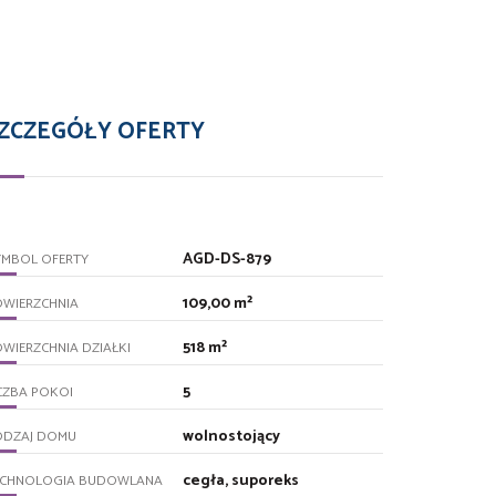
ZCZEGÓŁY OFERTY
AGD-DS-879
YMBOL OFERTY
109,00 m²
OWIERZCHNIA
518 m²
WIERZCHNIA DZIAŁKI
5
CZBA POKOI
wolnostojący
ODZAJ DOMU
cegła, suporeks
ECHNOLOGIA BUDOWLANA