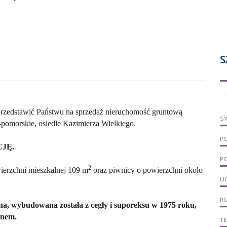
S
zedstawić Państwu na sprzedaż nieruchomość gruntową
S
morskie, osiedle Kazimierza Wielkiego.
P
JĘ.
PO
2
ierzchni mieszkalnej 109 m
oraz piwnicy o powierzchni około
LI
R
, wybudowana została z cegły i suporeksu w 1975 roku,
anem.
T