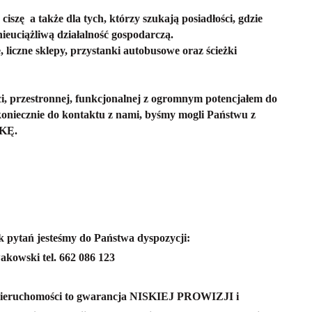
szę a także dla tych, którzy szukają posiadłości, gdzie
ieuciążliwą działalność gospodarczą.
, liczne sklepy, przystanki autobusowe oraz ścieżki
ci, przestronnej, funkcjonalnej z ogromnym potencjałem do
y koniecznie do kontaktu z nami, byśmy mogli Państwu z
ŁKĘ.
k pytań jesteśmy do Państwa dyspozycji:
akowski tel. 662 086 123
ieruchomości to gwarancja NISKIEJ PROWIZJI i