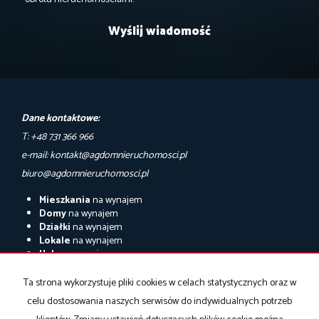
Dane kontaktowe:
T: +48 731 366 966
e-mail: kontakt@agdomnieruchomosci.pl
biuro@agdomnieruchomosci.pl
Mieszkania
na wynajem
Domy
na wynajem
Działki
na wynajem
Lokale
na wynajem
Hale
na wynajem
Obiekty
na wynajem
Ta strona wykorzystuje pliki cookies w celach statystycznych oraz w
Mieszkania
na sprzedaż
celu dostosowania naszych serwisów do indywidualnych potrzeb
Domy
na sprzedaż
Działki
na sprzedaż