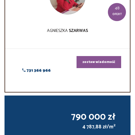
48
OFERT
AGNIESZKA
SZARWAS
zostaw wiadomość
731 366 966
790 000 zł
2
4 787,88 zł/m