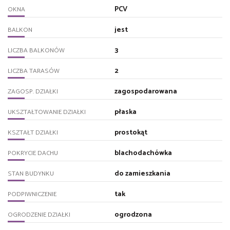
PCV
OKNA
jest
BALKON
3
LICZBA BALKONÓW
2
LICZBA TARASÓW
zagospodarowana
ZAGOSP. DZIAŁKI
płaska
UKSZTAŁTOWANIE DZIAŁKI
prostokąt
KSZTAŁT DZIAŁKI
blachodachówka
POKRYCIE DACHU
do zamieszkania
STAN BUDYNKU
tak
PODPIWNICZENIE
ogrodzona
OGRODZENIE DZIAŁKI