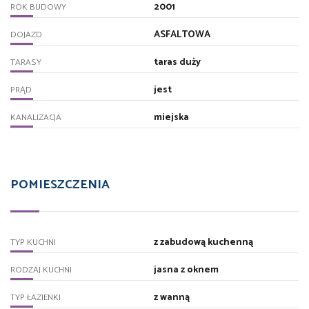
2001
ROK BUDOWY
ASFALTOWA
DOJAZD
taras duży
TARASY
jest
PRĄD
miejska
KANALIZACJA
POMIESZCZENIA
z zabudową kuchenną
TYP KUCHNI
jasna z oknem
RODZAJ KUCHNI
z wanną
TYP ŁAZIENKI