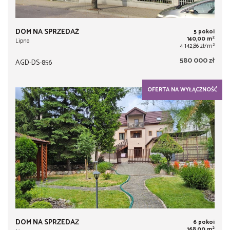
DOM NA SPRZEDAŻ
5 pokoi
2
140,00 m
Lipno
2
4 142,86 zł/m
580 000 zł
AGD-DS-856
OFERTA NA WYŁĄCZNOŚĆ
DOM NA SPRZEDAŻ
6 pokoi
2
168,00 m