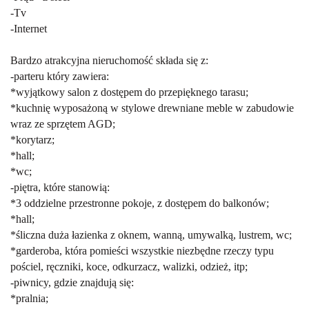
-Tv
-Internet
Bardzo atrakcyjna nieruchomość składa się z:
-parteru który zawiera:
*wyjątkowy salon z dostępem do przepięknego tarasu;
*kuchnię wyposażoną w stylowe drewniane meble w zabudowie
wraz ze sprzętem AGD;
*korytarz;
*hall;
*wc;
-piętra, które stanowią:
*3 oddzielne przestronne pokoje, z dostępem do balkonów;
*hall;
*śliczna duża łazienka z oknem, wanną, umywalką, lustrem, wc;
*garderoba, która pomieści wszystkie niezbędne rzeczy typu
pościel, ręczniki, koce, odkurzacz, walizki, odzież, itp;
-piwnicy, gdzie znajdują się:
*pralnia;