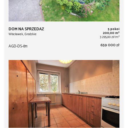
DOM NA SPRZEDAŻ
5 pokoi
2
200,00 m
Włocławek, Grodzkie
2
3 295,00 zł/m
659 000 zł
AGD-DS-811