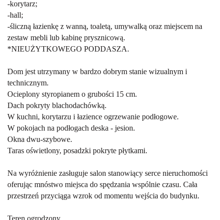
-korytarz;
-hall;
-śliczną łazienkę z wanną, toaletą, umywalką oraz miejscem na
zestaw mebli lub kabinę prysznicową.
*NIEUŻYTKOWEGO PODDASZA.
Dom jest utrzymany w bardzo dobrym stanie wizualnym i
technicznym.
Ocieplony styropianem o grubości 15 cm.
Dach pokryty blachodachówką.
W kuchni, korytarzu i łazience ogrzewanie podłogowe.
W pokojach na podłogach deska - jesion.
Okna dwu-szybowe.
Taras oświetlony, posadzki pokryte płytkami.
Na wyróżnienie zasługuje salon stanowiący serce nieruchomości
oferując mnóstwo miejsca do spędzania wspólnie czasu. Cała
przestrzeń przyciąga wzrok od momentu wejścia do budynku.
Teren ogrodzony.