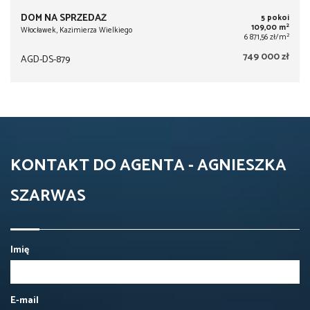
DOM NA SPRZEDAŻ
5 pokoi
2
109,00 m
Włocławek, Kazimierza Wielkiego
2
6 871,56 zł/m
749 000 zł
AGD-DS-879
KONTAKT DO AGENTA - AGNIESZKA
SZARWAS
Imię
E-mail