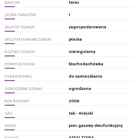
taras
BALKON
1
LICZBA TARASÓW
zagospodarowana
ZAGOSP. DZIAŁKI
płaska
UKSZTAŁTOWANIE DZIAŁKI
nieregularny
KSZTAŁT DZIAŁKI
blachodachówka
POKRYCIE DACHU
do zamieszkania
STAN BUDYNKU
ogrodzona
OGRODZENIE DZIAŁKI
2009
ROK BUDOWY
tak - miejski
GAZ
piec gazowy dwufunkcyjny
WODA