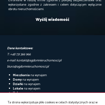
chronione w naszej firmie zgodnie z polityką bezpieczeństwa oraz
wykorzystane zgodnie z zakresem i celem dotyczącym wyłącznie
obrotu nieruchomościami.
Dane kontaktowe:
T: +48 731 366 966
e-mail: kontakt@agdomnieruchomosci.pl
biuro@agdomnieruchomosci.pl
Mieszkania
na wynajem
Domy
na wynajem
Działki
na wynajem
Lokale
na wynajem
Hale
na wynajem
Obiekty
na wynajem
Ta strona wykorzystuje pliki cookies w celach statystycznych oraz w