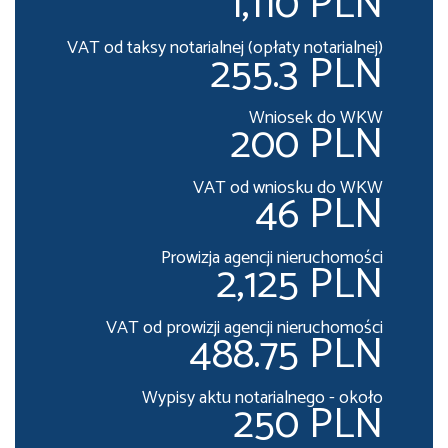
1,110 PLN
VAT od taksy notarialnej (opłaty notarialnej)
255.3 PLN
Wniosek do WKW
200 PLN
VAT od wniosku do WKW
46 PLN
Prowizja agencji nieruchomości
2,125 PLN
VAT od prowizji agencji nieruchomości
488.75 PLN
Wypisy aktu notarialnego - około
250 PLN