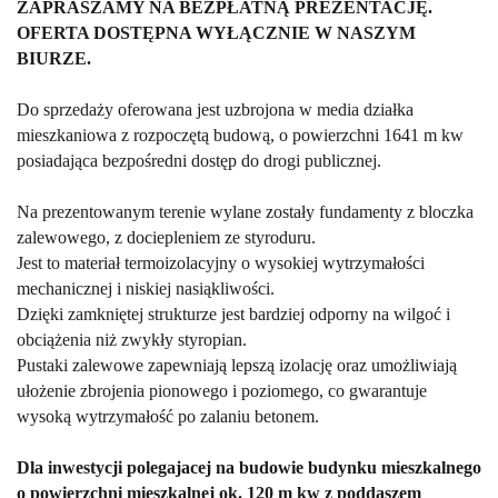
ZAPRASZAMY NA BEZPŁATNĄ PREZENTACJĘ.
OFERTA DOSTĘPNA WYŁĄCZNIE W NASZYM
BIURZE.
Do sprzedaży oferowana jest uzbrojona w media działka
mieszkaniowa z rozpoczętą budową, o powierzchni 1641 m kw
posiadająca bezpośredni dostęp do drogi publicznej.
Na prezentowanym terenie wylane zostały fundamenty z bloczka
zalewowego, z dociepleniem ze styroduru.
Jest to materiał termoizolacyjny o wysokiej wytrzymałości
mechanicznej i niskiej nasiąkliwości.
Dzięki zamkniętej strukturze jest bardziej odporny na wilgoć i
obciążenia niż zwykły styropian.
Pustaki zalewowe zapewniają lepszą izolację oraz umożliwiają
ułożenie zbrojenia pionowego i poziomego, co gwarantuje
wysoką wytrzymałość po zalaniu betonem.
Dla inwestycji polegajacej na budowie budynku mieszkalnego
o powierzchni mieszkalnej ok. 120 m kw z poddaszem