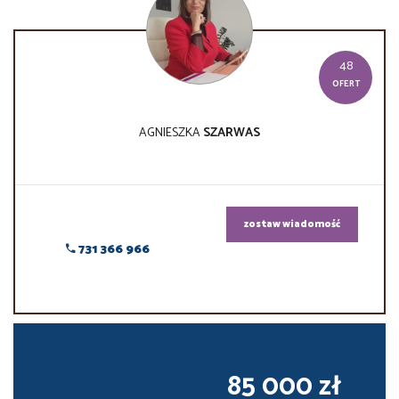
48
OFERT
AGNIESZKA
SZARWAS
zostaw wiadomość
731 366 966
85 000 zł