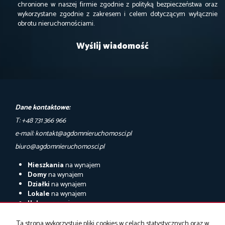
chronione w naszej firmie zgodnie z polityką bezpieczeństwa oraz
wykorzystane zgodnie z zakresem i celem dotyczącym wyłącznie
obrotu nieruchomościami.
Dane kontaktowe:
T: +48 731 366 966
e-mail: kontakt@agdomnieruchomosci.pl
biuro@agdomnieruchomosci.pl
Mieszkania
na wynajem
Domy
na wynajem
Działki
na wynajem
Lokale
na wynajem
Hale
na wynajem
Obiekty
na wynajem
Ta strona wykorzystuje pliki cookies w celach statystycznych oraz w