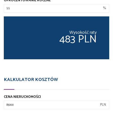
OPROCENTOWANIE ROCZNE
%
Wysokość raty
483 PLN
KALKULATOR KOSZTÓW
CENA NIERUCHOMOŚCI
PLN