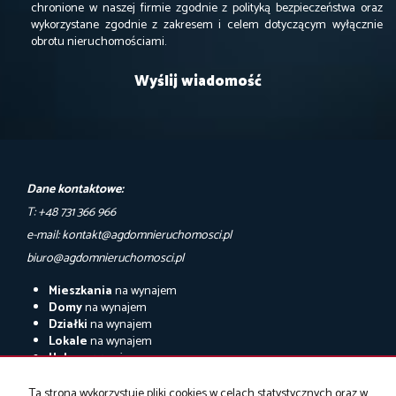
chronione w naszej firmie zgodnie z polityką bezpieczeństwa oraz
wykorzystane zgodnie z zakresem i celem dotyczącym wyłącznie
obrotu nieruchomościami.
Dane kontaktowe:
T: +48 731 366 966
e-mail: kontakt@agdomnieruchomosci.pl
biuro@agdomnieruchomosci.pl
Mieszkania
na wynajem
Domy
na wynajem
Działki
na wynajem
Lokale
na wynajem
Hale
na wynajem
Obiekty
na wynajem
Ta strona wykorzystuje pliki cookies w celach statystycznych oraz w