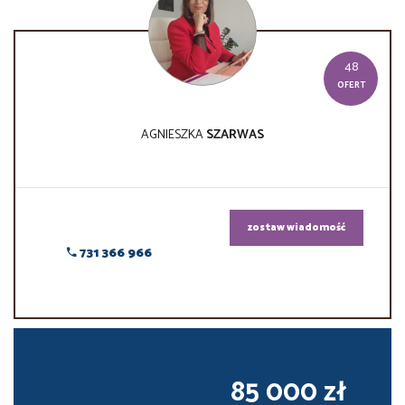
48
OFERT
AGNIESZKA
SZARWAS
zostaw wiadomość
731 366 966
85 000 zł