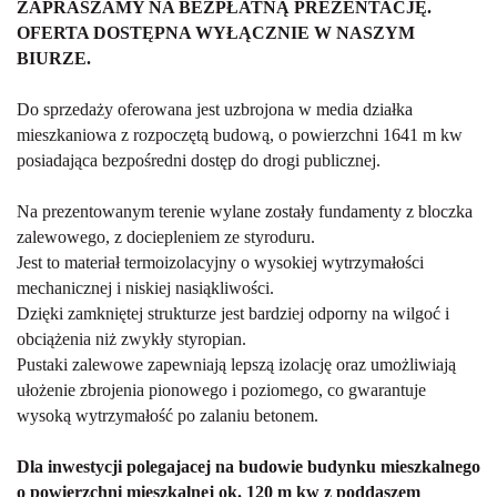
ZAPRASZAMY NA BEZPŁATNĄ PREZENTACJĘ.
OFERTA DOSTĘPNA WYŁĄCZNIE W NASZYM
BIURZE.
Do sprzedaży oferowana jest uzbrojona w media działka
mieszkaniowa z rozpoczętą budową, o powierzchni 1641 m kw
posiadająca bezpośredni dostęp do drogi publicznej.
Na prezentowanym terenie wylane zostały fundamenty z bloczka
zalewowego, z dociepleniem ze styroduru.
Jest to materiał termoizolacyjny o wysokiej wytrzymałości
mechanicznej i niskiej nasiąkliwości.
Dzięki zamkniętej strukturze jest bardziej odporny na wilgoć i
obciążenia niż zwykły styropian.
Pustaki zalewowe zapewniają lepszą izolację oraz umożliwiają
ułożenie zbrojenia pionowego i poziomego, co gwarantuje
wysoką wytrzymałość po zalaniu betonem.
Dla inwestycji polegajacej na budowie budynku mieszkalnego
o powierzchni mieszkalnej ok. 120 m kw z poddaszem