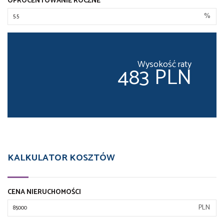
OPROCENTOWANIE ROCZNE
%
Wysokość raty
483 PLN
KALKULATOR KOSZTÓW
CENA NIERUCHOMOŚCI
PLN