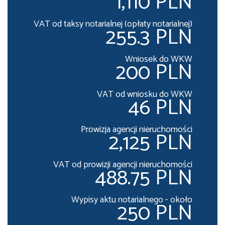
1,110 PLN
VAT od taksy notarialnej (opłaty notarialnej)
255.3 PLN
Wniosek do WKW
200 PLN
VAT od wniosku do WKW
46 PLN
Prowizja agencji nieruchomości
2,125 PLN
VAT od prowizji agencji nieruchomości
488.75 PLN
Wypisy aktu notarialnego - około
250 PLN