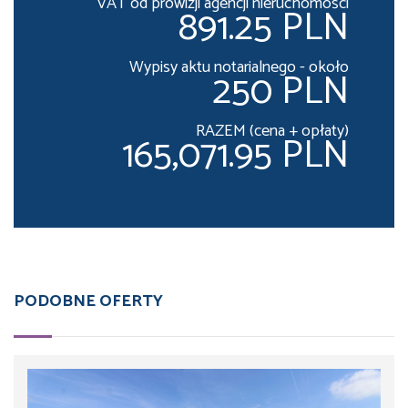
VAT od prowizji agencji nieruchomości
891.25 PLN
Wypisy aktu notarialnego - około
250 PLN
RAZEM (cena + opłaty)
165,071.95 PLN
PODOBNE OFERTY