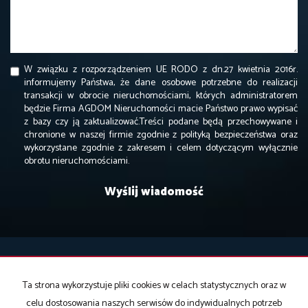
W związku z rozporządzeniem UE RODO z dn.27 kwietnia 2016r.
informujemy Państwa, że dane osobowe potrzebne do realizacji
transakcji w obrocie nieruchomościami, których administratorem
będzie Firma AGDOM Nieruchomości macie Państwo prawo wypisać
z bazy czy ją zaktualizować.Treści podane będą przechowywane i
chronione w naszej firmie zgodnie z polityką bezpieczeństwa oraz
wykorzystane zgodnie z zakresem i celem dotyczącym wyłącznie
obrotu nieruchomościami.
Dane kontaktowe:
Ta strona wykorzystuje pliki cookies w celach statystycznych oraz w
T: +48 731 366 966
celu dostosowania naszych serwisów do indywidualnych potrzeb