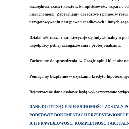
oszczędność czasu i kosztów, kompleksowość, wsparcie od
nieruchomości.
Zapewniamy doradztwo i pomoc w rozwią
przygotowywaniu postępowań spadkowych i innych zaga
Działalność nasza charakteryzuje się indywidualnym pod
współpracy pełnej zaangażowania i profesjonalizmu.
Zachęcamy do sprawdzenia w Google opinii klientów 
Pomagamy bezpłatnie w uzyskaniu kredytu hipotecznego
Rejestrowane dane osobowe będą wykorzystywane wyłąc
DANE DOTYCZĄCE NIERUCHOMOŚCI ZOSTAŁY PO
PODSTAWIE DOKUMENTACJI PRZEDSTAWIONEJ PR
ICH PRAWIDŁOWOŚĆ, KOMPLETNOŚĆ I AKTUALN