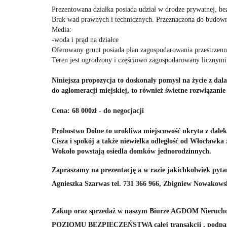
Prezentowana działka posiada udział w drodze prywatnej, be
Brak wad prawnych i technicznych. Przeznaczona do budown
Media:
-woda i prąd na działce
Oferowany grunt posiada plan zagospodarowania przestrzenn
Teren jest ogrodzony i częściowo zagospodarowany licznymi
Niniejsza propozycja to doskonały pomysł na życie z dal
do aglomeracji miejskiej, to również świetne rozwiązanie
Cena: 68 000zł - do negocjacji
Probostwo Dolne to urokliwa miejscowość ukryta z dalek
Cisza i spokój a także niewielka odległość od Włocławka z
Wokoło powstają osiedla domków jednorodzinnych.
Zapraszamy na prezentację a w razie jakichkolwiek pyta
Agnieszka Szarwas tel. 731 366 966, Zbigniew Nowakowsk
Zakup oraz sprzedaż w naszym Biurze AGDOM Nieru
POZIOMU BEZPIECZEŃSTWA całej transakcji , podparte