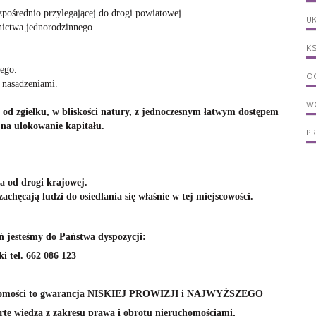
zpośrednio przylegającej do drogi powiatowej
UK
ictwa jednorodzinnego.
KS
ego.
OG
 nasadzeniami.
W
a od zgiełku, w bliskości natury, z jednoczesnym łatwym dostępem
 na ulokowanie kapitału.
P
a od drogi krajowej.
achęcają ludzi do osiedlania się właśnie w tej miejscowości.
ń jesteśmy do Państwa dyspozycji:
i tel. 662 086 123
chomości to gwarancja NISKIEJ PROWIZJI i NAJWYŻSZEGO
 wiedzą z zakresu prawa i obrotu nieruchomościami,