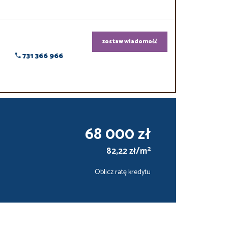
zostaw wiadomość
731 366 966
68 000 zł
2
82,22 zł/m
Oblicz ratę kredytu