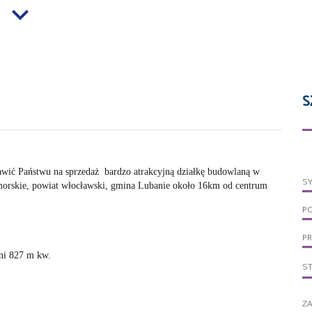
S
wić Państwu na sprzedaż bardzo atrakcyjną działkę budowlaną w
S
orskie, powiat włocławski, gmina Lubanie około 16km od centrum
P
PR
hni 827 m kw.
S
ZA