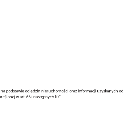
st na podstawie oględzin nieruchomości oraz informacji uzyskanych od
kreślonej w art. 66 i następnych K.C.