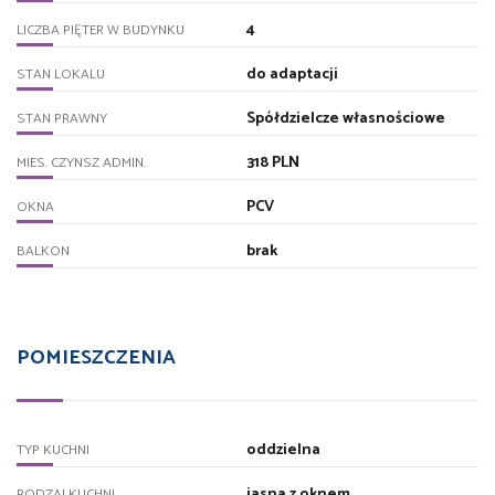
4
LICZBA PIĘTER W BUDYNKU
do adaptacji
STAN LOKALU
Spółdzielcze własnościowe
STAN PRAWNY
318 PLN
MIES. CZYNSZ ADMIN.
PCV
OKNA
brak
BALKON
POMIESZCZENIA
oddzielna
TYP KUCHNI
jasna z oknem
RODZAJ KUCHNI