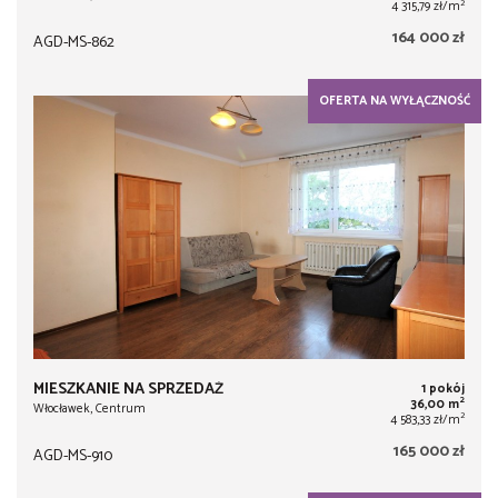
2
4 315,79 zł/m
164 000 zł
AGD-MS-862
OFERTA NA WYŁĄCZNOŚĆ
MIESZKANIE NA SPRZEDAŻ
1 pokój
2
36,00 m
Włocławek, Centrum
2
4 583,33 zł/m
165 000 zł
AGD-MS-910