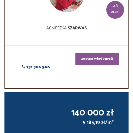
48
OFERT
AGNIESZKA
SZARWAS
zostaw wiadomość
731 366 966
140 000 zł
2
5 185,19 zł/m