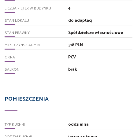
4
LICZBA PIĘTER W BUDYNKU
do adaptacji
STAN LOKALU
Spółdzielcze własnościowe
STAN PRAWNY
318 PLN
MIES. CZYNSZ ADMIN.
PCV
OKNA
brak
BALKON
POMIESZCZENIA
oddzielna
TYP KUCHNI
jasna z oknem
RODZAJ KUCHNI