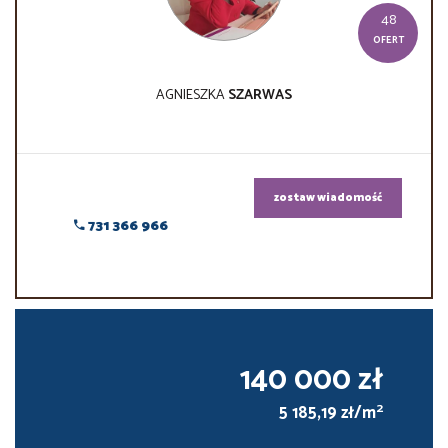
48
OFERT
AGNIESZKA
SZARWAS
zostaw wiadomość
731 366 966
140 000 zł
2
5 185,19 zł/m