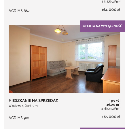
2
4 315,79 zł/m
164 000 zł
AGD-MS-862
OFERTA NA WYŁĄCZNOŚĆ
MIESZKANIE NA SPRZEDAŻ
1 pokój
2
36,00 m
Włocławek, Centrum
2
4 583,33 zł/m
165 000 zł
AGD-MS-910