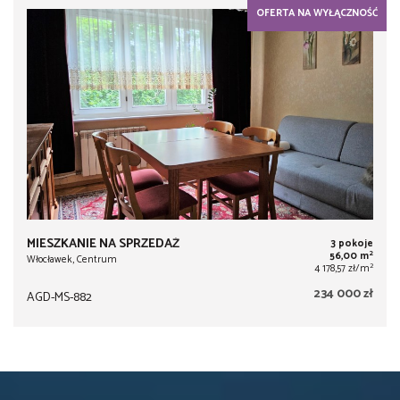
OFERTA NA WYŁĄCZNOŚĆ
MIESZKANIE NA SPRZEDAŻ
3 pokoje
2
56,00 m
Włocławek, Centrum
2
4 178,57 zł/m
234 000 zł
AGD-MS-882