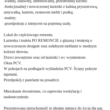
-widnej, ustawnej, umeblowanej, przestronnej kuchni;
-funkcjonalnej i nowoczesnej łazienki z kabiną prysznicową,
umywalką, lustrem, zestawem mebli i pralką;
-toalety;
-przedpokoju z miejscem na pojemną szafę.
Lokal do częściowego remontu.
Łazienka i toaleta PO REMONCIE z glazurą i terakotą o
nowoczesnym designie oraz solidnymi meblami w modnym
kolorze drewna.
Drzwi zewnętrzne oraz od łazienki i wc wymienione.
Okna PCV.
W pokojach na podłogach wykładzina PCV. Ściany pokryte
tapetami.
Przedpokój z panelami na posadzce.
Mieszkanie dwustronne, co zapewnia wentylację i
nasłonecznienie.
Prezentowana nieruchomość to idealne miejsce do życia dla par,