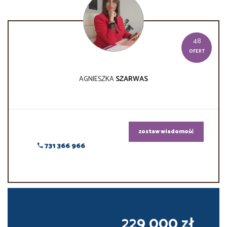
48
OFERT
AGNIESZKA
SZARWAS
zostaw wiadomość
731 366 966
229 000 zł