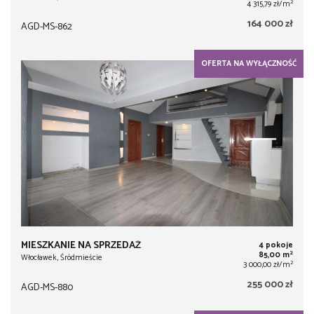
2
4 315,79 zł/m
164 000 zł
AGD-MS-862
OFERTA NA WYŁĄCZNOŚĆ
MIESZKANIE NA SPRZEDAŻ
4 pokoje
2
85,00 m
Włocławek, Śródmieście
2
3 000,00 zł/m
255 000 zł
AGD-MS-880