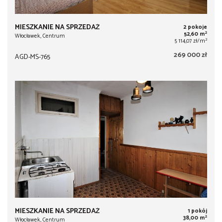
MIESZKANIE NA SPRZEDAŻ
2 pokoje
2
52,60 m
Włocławek, Centrum
2
5 114,07 zł/m
269 000 zł
AGD-MS-765
MIESZKANIE NA SPRZEDAŻ
1 pokój
2
38,00 m
Włocławek, Centrum