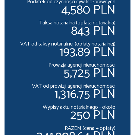
Podatek od czynności cywilno-prawnych
4,580 PLN
Taksa notarialna (opłata notarialna)
843 PLN
VAT od taksy notarialnej (opłaty notarialnej)
193.89 PLN
Prowizja agencji nieruchomości
5,725 PLN
VAT od prowizji agencji nieruchomości
1,316.75 PLN
Wypisy aktu notarialnego - około
250 PLN
RAZEM (cena + opłaty)