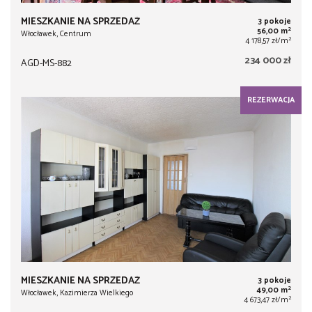
MIESZKANIE NA SPRZEDAŻ
3 pokoje
2
56,00 m
Włocławek, Centrum
2
4 178,57 zł/m
234 000 zł
AGD-MS-882
REZERWACJA
MIESZKANIE NA SPRZEDAŻ
3 pokoje
2
49,00 m
Włocławek, Kazimierza Wielkiego
2
4 673,47 zł/m