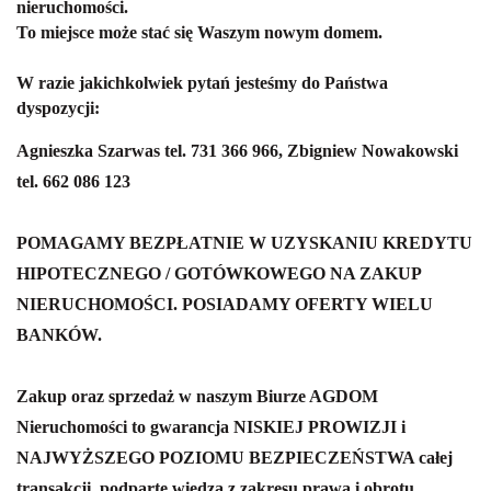
nieruchomości.
To miejsce może stać się Waszym nowym domem.
W razie jakichkolwiek pytań jesteśmy do Państwa
dyspozycji:
Agnieszka Szarwas tel. 731 366 966, Zbigniew Nowakowski
tel. 662 086 123
POMAGAMY BEZPŁATNIE W UZYSKANIU KREDYTU
HIPOTECZNEGO / GOTÓWKOWEGO NA ZAKUP
NIERUCHOMOŚCI. POSIADAMY OFERTY WIELU
BANKÓW.
Zakup oraz sprzedaż w naszym Biurze AGDOM
Nieruchomości to gwarancja NISKIEJ PROWIZJI i
NAJWYŻSZEGO POZIOMU BEZPIECZEŃSTWA całej
transakcji, podparte wiedzą z zakresu prawa i obrotu