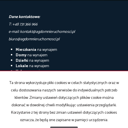
Dane kontaktowe:
T: +48 731 366 966
e-mail: kontakt@agdomnieruchomosci.pl
biuro@agdomnieruchomosci.pl
Mieszkania
na wynajem
Domy
na wynajem
Działki
na wynajem
Lokale
na wynajem
Hale
na wynajem
Obiekty
na wynajem
Ta strona wykorzystuje pliki cookies w celach statystycznych oraz w
Mieszkania
na sprzedaż
celu dostosowania naszych serwisów do indywidualnych potrzeb
Domy
na sprzedaż
Działki
na sprzedaż
klientów. Zmiany ustawień dotyczących plików cookie można
Lokale
na sprzedaż
dokonać w dowolnej chwili modyfikując ustawienia przeglądarki.
Hale
na sprzedaż
Korzystanie z tej strony bez zmian ustawień dotyczących cookies
Obiekty
na sprzedaż
oznacza, że będą one zapisane w pamięci urządzenia.