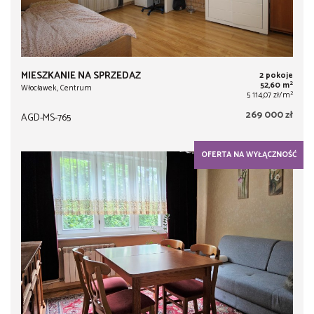
MIESZKANIE NA SPRZEDAŻ
2 pokoje
2
52,60 m
Włocławek, Centrum
2
5 114,07 zł/m
269 000 zł
AGD-MS-765
OFERTA NA WYŁĄCZNOŚĆ