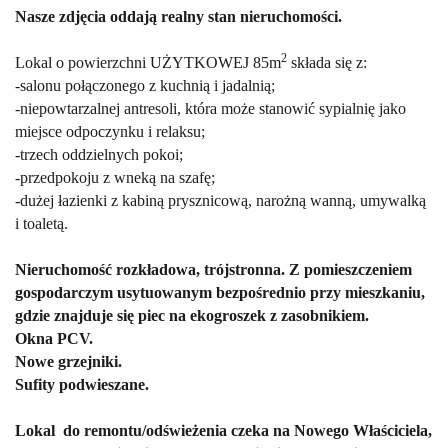
Nasze zdjęcia oddają realny stan nieruchomości.
2
Lokal o powierzchni UŻYTKOWEJ 85m
składa się z:
-salonu połączonego z kuchnią i jadalnią;
-niepowtarzalnej antresoli, która może stanowić sypialnię jako
miejsce odpoczynku i relaksu;
-trzech oddzielnych pokoi;
-przedpokoju z wneką na szafę;
-dużej łazienki z kabiną prysznicową, narożną wanną, umywalką
i toaletą.
Nieruchomość rozkładowa, trójstronna. Z pomieszczeniem
gospodarczym usytuowanym bezpośrednio przy mieszkaniu,
gdzie znajduje się piec na ekogroszek z zasobnikiem.
Okna PCV.
Nowe grzejniki.
Sufity podwieszane.
Lokal do remontu/odświeżenia czeka na Nowego Właściciela,