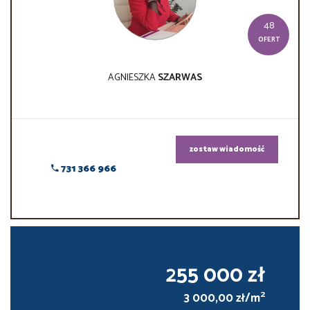
48
OFERT
AGNIESZKA
SZARWAS
zostaw wiadomość
731 366 966
255 000 zł
2
3 000,00 zł/m