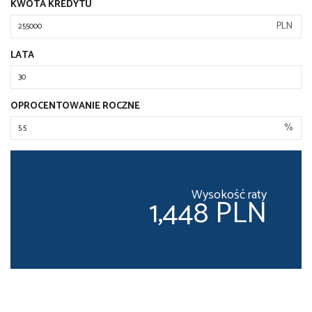
KWOTA KREDYTU
PLN
LATA
OPROCENTOWANIE ROCZNE
%
Wysokość raty
1,448 PLN