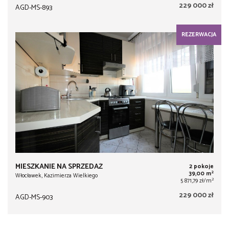
229 000 zł
AGD-MS-893
REZERWACJA
MIESZKANIE NA SPRZEDAŻ
2 pokoje
2
39,00 m
Włocławek, Kazimierza Wielkiego
2
5 871,79 zł/m
229 000 zł
AGD-MS-903