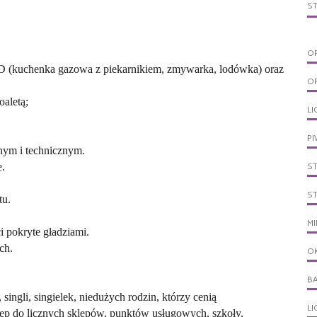
S
O
D (kuchenka gazowa z piekarnikiem, zmywarka, lodówka) oraz
O
oaletą;
LI
PI
nym i technicznym.
S
e.
S
tu.
MI
 pokryte gładziami.
ch.
O
B
 singli, singielek, niedużych rodzin, którzy cenią
L
tęp do licznych sklepów, punktów usługowych, szkoły,