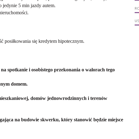
o jedynie 5 min jazdy autem.
R
 nieruchomości.
U
ć posiłkowania się kredytem hipotecznym.
na spotkanie i osobistego przekonania o walorach tego
zonym domem.
 mieszkaniowej, domów jednowrodzinnych i terenów
egająca na budowie skwerku, który stanowić będzie miejsce