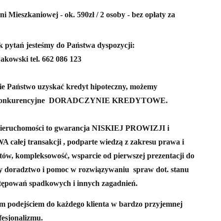
 Mieszkaniowej - ok. 590zł / 2 osoby - bez opłaty za
k pytań jesteśmy do Państwa dyspozycji:
akowski tel. 662 086 123
ecie Państwo uzyskać kredyt hipoteczny, możemy
konkurencyjne
DORADCZYNIE KREDYTOWE.
ieruchomości to gwarancja NISKIEJ PROWIZJI i
transakcji , podparte wiedzą z zakresu prawa i
tów, kompleksowość, wsparcie od pierwszej prezentacji do
 doradztwo i pomoc w rozwiązywaniu spraw dot. stanu
tępowań spadkowych i innych zagadnień.
ym podejściem do każdego klienta w bardzo przyjemnej
fesjonalizmu.