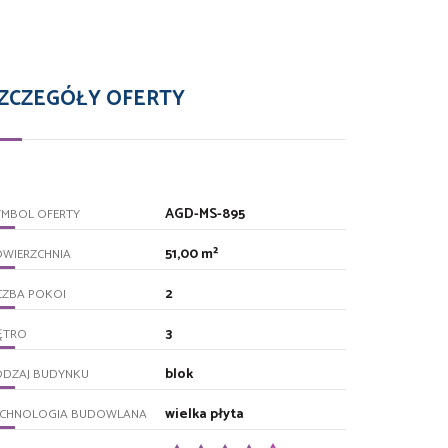
ZCZEGÓŁY OFERTY
AGD-MS-895
YMBOL OFERTY
51,00 m²
OWIERZCHNIA
2
CZBA POKOI
3
ĘTRO
blok
ODZAJ BUDYNKU
wielka płyta
ECHNOLOGIA BUDOWLANA