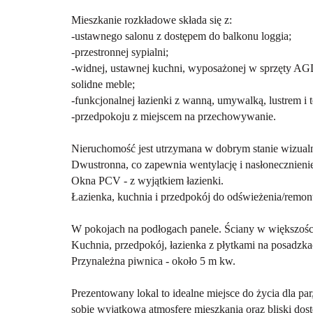
Mieszkanie rozkładowe składa się z:
-ustawnego salonu z dostępem do balkonu loggia;
-przestronnej sypialni;
-widnej, ustawnej kuchni, wyposażonej w sprzęty AG
solidne meble;
-funkcjonalnej łazienki z wanną, umywalką, lustrem i t
-przedpokoju z miejscem na przechowywanie.
Nieruchomość jest utrzymana w dobrym stanie wizual
Dwustronna, co zapewnia wentylację i nasłonecznieni
Okna PCV - z wyjątkiem łazienki.
Łazienka, kuchnia i przedpokój do odświeżenia/remon
W pokojach na podłogach panele. Ściany w większości
Kuchnia, przedpokój, łazienka z płytkami na posadzka
Przynależna piwnica - około 5 m kw.
Prezentowany lokal to idealne miejsce do życia dla par,
sobie wyjątkową atmosferę mieszkania oraz bliski dos