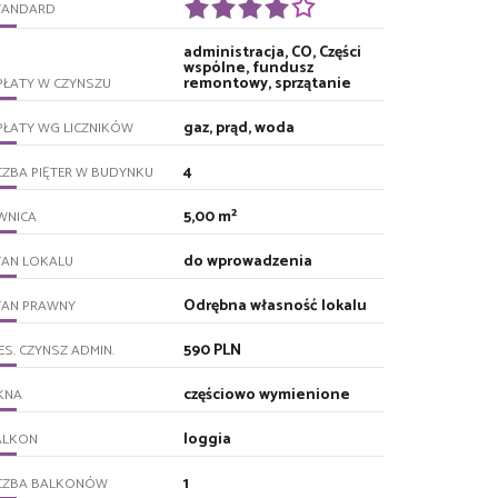
TANDARD
administracja, CO, Części
wspólne, fundusz
remontowy, sprzątanie
PŁATY W CZYNSZU
gaz, prąd, woda
PŁATY WG LICZNIKÓW
4
CZBA PIĘTER W BUDYNKU
5,00 m²
WNICA
do wprowadzenia
TAN LOKALU
Odrębna własność lokalu
TAN PRAWNY
590 PLN
ES. CZYNSZ ADMIN.
częściowo wymienione
KNA
loggia
ALKON
1
ICZBA BALKONÓW