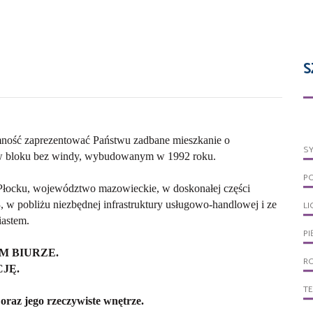
S
ność zaprezentować Państwu zadbane mieszkanie o
S
r w bloku bez windy, wybudowanym w 1992 roku.
P
Płocku, województwo mazowieckie, w doskonałej części
13, w pobliżu niezbędnej infrastruktury usługowo-handlowej i ze
LI
astem.
PI
M BIURZE.
R
JĘ.
T
 oraz jego rzeczywiste wnętrze.