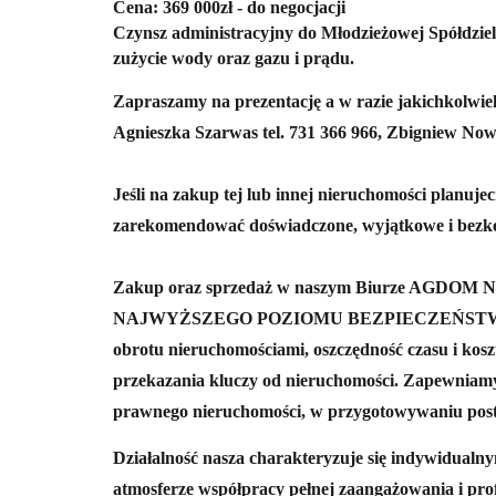
Cena: 369 000zł - do negocjacji
Czynsz administracyjny do Młodzieżowej Spółdzielni
zużycie wody oraz gazu i prądu.
Zapraszamy na prezentację a w razie jakichkolwie
Agnieszka Szarwas tel. 731 366 966, Zbigniew Now
Jeśli na zakup tej lub innej nieruchomości planuj
zarekomendować doświadczone, wyjątkowe i bez
Zakup oraz sprzedaż w naszym Biurze AGDOM N
NAJWYŻSZEGO POZIOMU BEZPIECZEŃSTWA całej 
obrotu nieruchomościami, oszczędność czasu i kosz
przekazania kluczy od nieruchomości.
Zapewniamy
prawnego nieruchomości, w przygotowywaniu pos
Działalność nasza charakteryzuje się indywidualn
atmosferze współpracy pełnej zaangażowania i pro