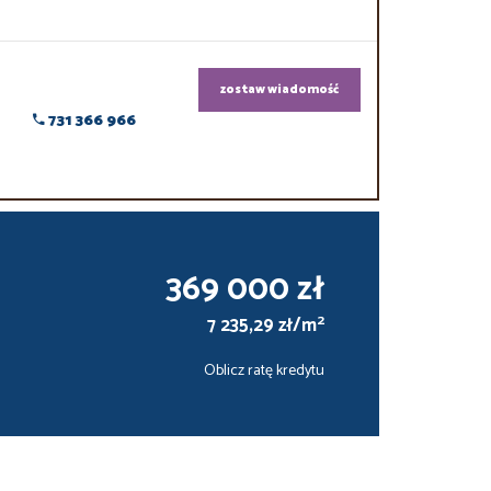
zostaw wiadomość
731 366 966
369 000 zł
2
7 235,29 zł/m
Oblicz ratę kredytu