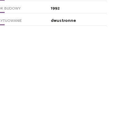
1992
OK BUDOWY
dwustronne
SYTUOWANIE