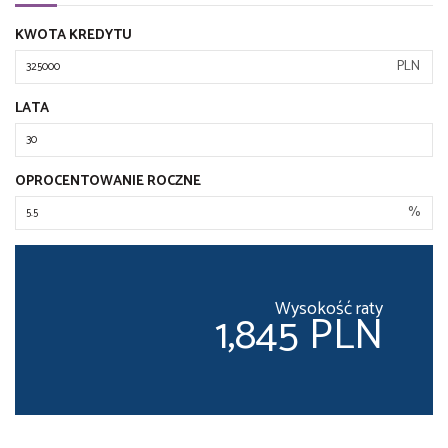
KWOTA KREDYTU
PLN
LATA
OPROCENTOWANIE ROCZNE
%
Wysokość raty
1,845 PLN