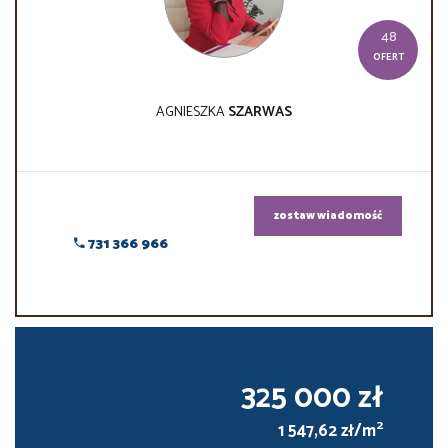
48
OFERT
AGNIESZKA
SZARWAS
zostaw wiadomość
731 366 966
325 000 zł
2
1 547,62 zł/m