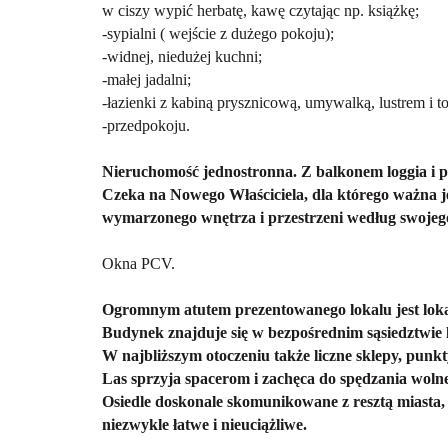
w ciszy wypić herbatę, kawę czytając np. książkę;
-sypialni ( wejście z dużego pokoju);
-widnej, niedużej kuchni;
-małej jadalni;
-łazienki z kabiną prysznicową, umywalką, lustrem i to
-przedpokoju.
Nieruchomość jednostronna. Z balkonem loggia i p
Czeka na Nowego Właściciela, dla którego ważna j
wymarzonego wnętrza i przestrzeni według swojego 
Okna PCV.
Ogromnym atutem prezentowanego lokalu jest loka
Budynek znajduje się w bezpośrednim sąsiedztwie l
W najbliższym otoczeniu także liczne sklepy, punkt
Las sprzyja spacerom i zachęca do spędzania woln
Osiedle doskonale skomunikowane z resztą miasta, c
niezwykle łatwe i nieuciążliwe.