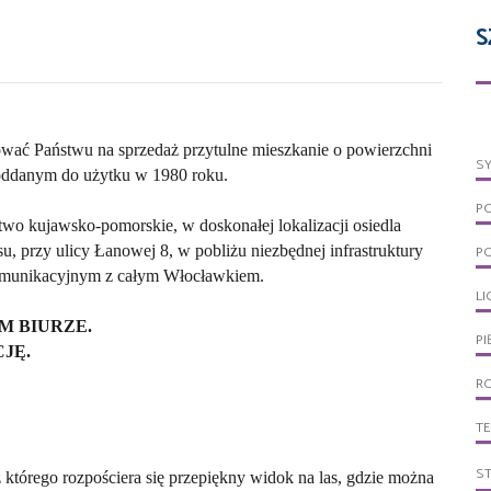
S
wać Państwu na sprzedaż przytulne mieszkanie o powierzchni
S
 oddanym do użytku w 1980 roku.
P
o kujawsko-pomorskie, w doskonałej lokalizacji osiedla
u, przy ulicy Łanowej 8, w pobliżu niezbędnej infrastruktury
P
omunikacyjnym z całym Włocławkiem.
LI
M BIURZE.
PI
JĘ.
R
T
S
 którego rozpościera się przepiękny widok na las, gdzie można