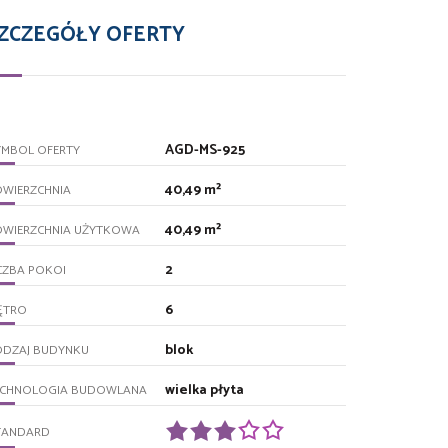
ZCZEGÓŁY OFERTY
AGD-MS-925
YMBOL OFERTY
40,49 m²
OWIERZCHNIA
40,49 m²
OWIERZCHNIA UŻYTKOWA
2
CZBA POKOI
6
ĘTRO
blok
ODZAJ BUDYNKU
wielka płyta
ECHNOLOGIA BUDOWLANA
TANDARD