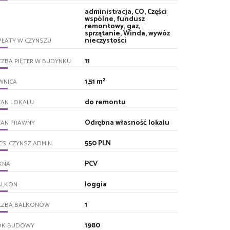
administracja, CO, Części
wspólne, fundusz
remontowy, gaz,
sprzątanie, Winda, wywóz
nieczystości
PŁATY W CZYNSZU
11
CZBA PIĘTER W BUDYNKU
1,51 m²
WNICA
do remontu
TAN LOKALU
Odrębna własność lokalu
TAN PRAWNY
550 PLN
ES. CZYNSZ ADMIN.
PCV
KNA
loggia
ALKON
1
ICZBA BALKONÓW
1980
OK BUDOWY