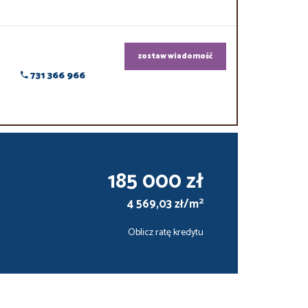
zostaw wiadomość
731 366 966
185 000 zł
2
4 569,03 zł/m
Oblicz ratę kredytu