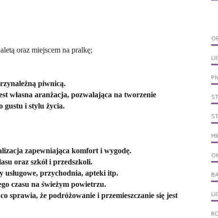
O
aletą oraz miejscem na pralkę;
LI
PI
rzynależną piwnicą.
est własna aranżacja, pozwalająca na tworzenie
S
gustu i stylu życia.
S
MI
lizacja zapewniająca komfort i wygodę.
O
asu oraz szkół i przedszkoli.
y usługowe, przychodnia, apteki itp.
B
ego czasu na świeżym powietrzu.
L
o sprawia, że podróżowanie i przemieszczanie się jest
R