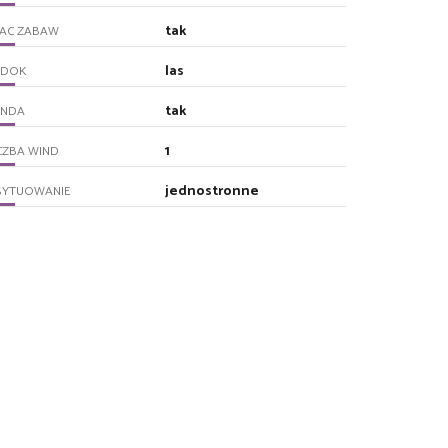
tak
LAC ZABAW
las
IDOK
tak
INDA
1
CZBA WIND
jednostronne
SYTUOWANIE