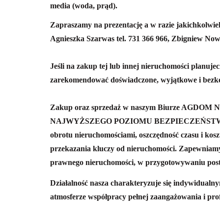
media (woda, prąd).
Zapraszamy na prezentację a w razie jakichkolwie
Agnieszka Szarwas tel. 731 366 966, Zbigniew Now
Jeśli na zakup tej lub innej nieruchomości planuj
zarekomendować doświadczone, wyjątkowe i bez
Zakup oraz sprzedaż w naszym Biurze AGDOM N
NAJWYŻSZEGO POZIOMU BEZPIECZEŃSTWA całej 
obrotu nieruchomościami, oszczędność czasu i kosz
przekazania kluczy od nieruchomości.
Zapewniamy
prawnego nieruchomości, w przygotowywaniu pos
Działalność nasza charakteryzuje się indywidualn
atmosferze współpracy pełnej zaangażowania i pro