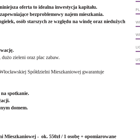
niejsza oferta to idealna inwestycja kapitału.
P
uty zapewniające bezproblemowy najem mieszkania.
ingielek, osób starszych ze względu na windę oraz niedużych
W
W
LI
ewację.
dużo zieleni oraz plac zabaw.
U
Włocławskiej Spółdzielni Mieszkaniowej gwarantuje
 na spotkanie.
acji.
zonym domem.
ni Mieszkaniowej - ok. 550zł / 1 osobę + opomiarowane